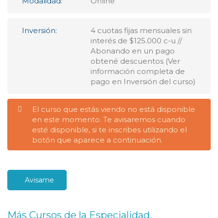
Modalidad:
Online
Inversión:
4 cuotas fijas mensuales sin
interés de $125.000 c-u //
Abonando en un pago
obtené descuentos (Ver
información completa de
pago en Inversión del curso)
El curso que estás viendo no está disponible
en este momento. Te avisaremos cuando
esté disponible, si te inscribes utilizando el
botón que aparece a continuación.
Avisame
Más Cursos de la Especialidad.