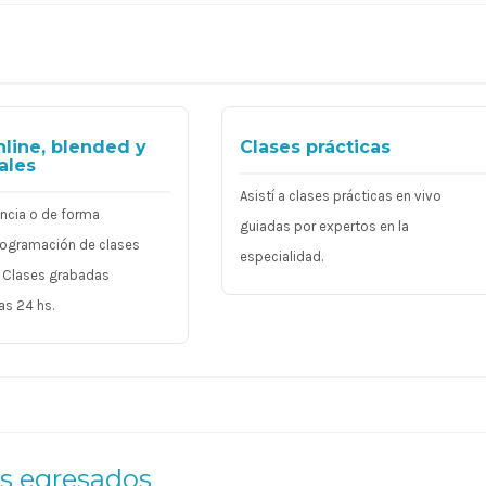
nline, blended y
Clases prácticas
ales
Asistí a clases prácticas en vivo
ancia o de forma
guiadas por expertos en la
Programación de clases
especialidad.
. Clases grabadas
as 24 hs.
os egresados