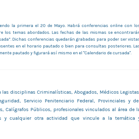
iendo la primera el 20 de Mayo. Habrá conferencias online con lo
bre los temas abordados. Las fechas de las mismas se encontrará
rsada”. Dichas conferencias quedarán grabadas para poder ser vista
esentes en el horario pautado o bien para consultas posteriores. La
amente pautado y figurará así mismo en el "Calendario de cursada".
n las disciplinas Criminalísticas, Abogados, Médicos Legistas
guridad, Servicio Penitenciario Federal, Provinciales y de
s, Calígrafos Públicos, profesionales vinculados al área de l
es y cualquier otra actividad que vincule a la temática 