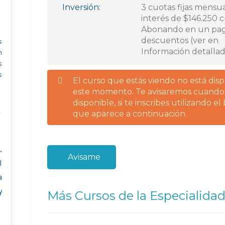
Inversión:
3 cuotas fijas mensua
interés de $146.250 c-
Abonando en un pa
descuentos (ver en
s
Información detallad
n
s
s
El curso que estás viendo no está dis
este momento. Te avisaremos cuando
disponible, si te inscribes utilizando e
que aparece a continuación.
,
Avisame
l
a
y
Más Cursos de la Especialidad