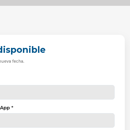
disponible
nueva fecha.
App *